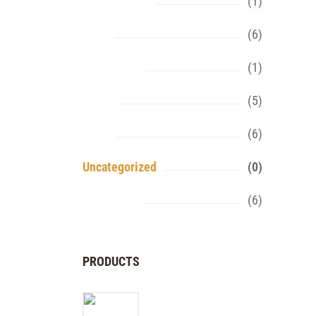
Butter & Eggs
(1)
Dried
(6)
Fresh Meat
(1)
Fruits
(5)
Juice
(6)
Uncategorized
(0)
Vegetables
(6)
PRODUCTS
Orange Juice