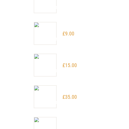
Aurore Grape
£
9.00
Blueberry Jam
£
15.00
Passionfruit
£
35.00
Carrot