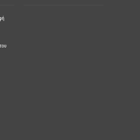
φή
του